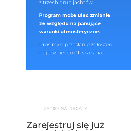
z trzech grup jachtów.
Program może ulec zmianie
ze względu na panujące
warunki atmosferyczne.
Prosimy o przesłanie zgłoszeń
najpóźniej do 01 września.
ZAPISY NA REGATY
Zarejestruj się już