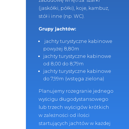
zabudowę wnętrza: szafki
(jaskółki, półki), koje, kambuz,
stół i inne (np. WC).
Grupy jachtów:
jachty turystyczne kabinowe
powyżej 8,80m
jachty turystyczne kabinowe
od 8,00 do 8,79m
jachty turystyczne kabinowe
do 7,99m (wstęga zielona)
Planujemy rozegranie jednego
wyścigu długodystansowego
lub trzech wyścigów krótkich
w zależności od ilości
startujących jachtów w każdej