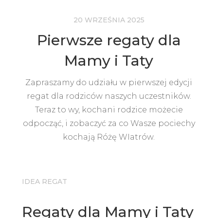
20 WRZEŚNIA 2025
Pierwsze regaty dla
Mamy i Taty
Zapraszamy do udziału w pierwszej edycji
regat dla rodziców naszych uczestników.
Teraz to wy, kochani rodzice możecie
odpocząć, i zobaczyć za co Wasze pociechy
kochają Różę WIatrów.
IDEA REGAT
Regaty dla Mamy i Taty