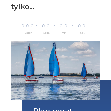
tylko…
000
:
00
:
00
:
00
Dzień
Godz.
Min.
Sek.
Plan regat